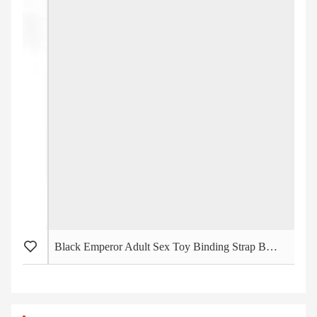
Black Emperor Adult Sex Toy Binding Strap BDSM Edelstahl Hängering Seil Erwachsene Produkte Großhandel